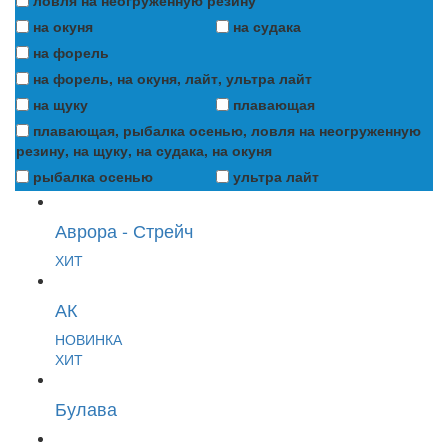
ловля на неогруженную резину
на окуня
на судака
на форель
на форель, на окуня, лайт, ультра лайт
на щуку
плавающая
плавающая, рыбалка осенью, ловля на неогруженную
резину, на щуку, на судака, на окуня
рыбалка осенью
ультра лайт
Аврора - Стрейч
ХИТ
АК
НОВИНКА
ХИТ
Булава